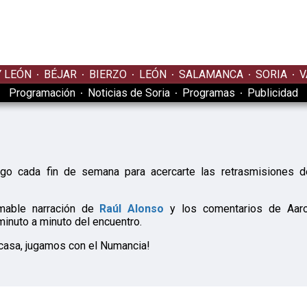
Y LEÓN
BÉJAR
BIERZO
LEÓN
SALAMANCA
SORIA
V
Programación
Noticias de Soria
Programas
Publicidad
igo cada fin de semana para acercarte las retrasmisiones d
imable narración de
Raúl Alonso
y los comentarios de Aaro
minuto a minuto del encuentro.
asa, jugamos con el Numancia!