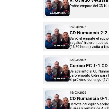
R. Oviedo Vetusta
Pobre empate del CD Numa
29/03/2026
CD Numancia 2-2 S
Salvó el empate el equip
'regalos' hicieron que su
(16:30 horas) visita a feu
22/03/2026
Coruxo FC 1-1 CD
Se adelantó el CD Numanc
pero empató Cidre para lo
El próximo domingo (17 ho
15/03/2026
CD Numancia 0-1 A
Derrota del equipo sori
al área y remate de Ayub.