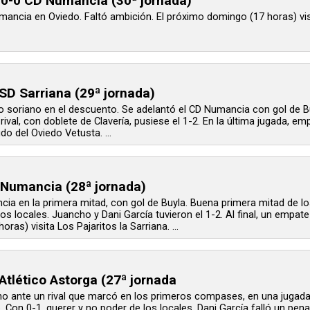
 0-0 CD Numancia (30ª jornada)
ncia en Oviedo. Faltó ambición. El próximo domingo (17 horas) visita 
D Sarriana (29ª jornada)
o soriano en el descuento. Se adelantó el CD Numancia con gol de Bu
 rival, con doblete de Clavería, pusiese el 1-2. En la última jugada, 
do del Oviedo Vetusta. ...
 Numancia (28ª jornada)
ia en la primera mitad, con gol de Buyla. Buena primera mitad de los
s locales. Juancho y Dani García tuvieron el 1-2. Al final, un empate i
ras) visita Los Pajaritos la Sarriana. ...
tlético Astorga (27ª jornada
ano ante un rival que marcó en los primeros compases, en una jugada
 Con 0-1, querer y no poder de los locales. Dani García falló un pena