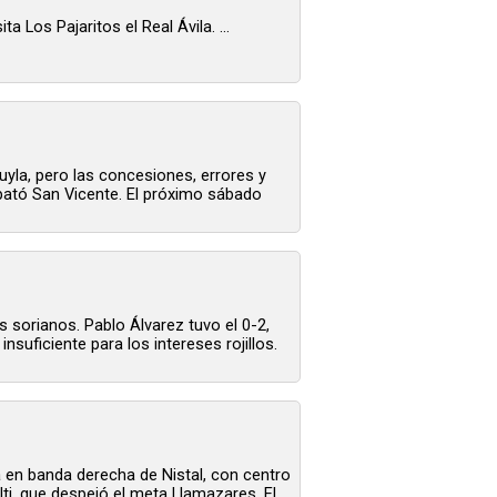
Los Pajaritos el Real Ávila. ...
yla, pero las concesiones, errores y
empató San Vicente. El próximo sábado
 sorianos. Pablo Álvarez tuvo el 0-2,
nsuficiente para los intereses rojillos.
 en banda derecha de Nistal, con centro
lti, que despejó el meta Llamazares. El