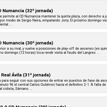
D Numancia (32ª jornada)
e permite al CD Numancia mantener la quinta plaza, con derecho a ju
 por medio de Sergio Neira, empatando Jony. El próximo domingo visi
ntal. ...
 Numancia (30ª jornada)
ior a su rival, y vuelve a posiciones de play-off de ascenso (es qu
imo domingo (12 horas) toca rendir visita al feudo del Langreo. ...
Real Ávila (31ª jornada)
 para seguir con sus opciones de entrar en puestos de fase de ascen
uto 96 el central Carlos Gutiérrez hacía el definitivo 2-1. A falta d
al colista, Sámano. ...