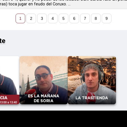
s) toca jugar en feudo del Coruxo. ...
1
2
3
4
5
6
7
8
9
te