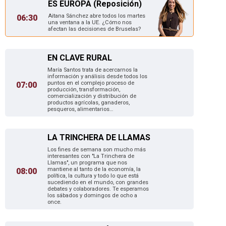
ES EUROPA (Reposición)
Aitana Sánchez abre todos los martes
06:30
una ventana a la UE. ¿Cómo nos
afectan las decisiones de Bruselas?
EN CLAVE RURAL
María Santos trata de acercarnos la
información y análisis desde todos los
puntos en el complejo proceso de
07:00
producción, transformación,
comercialización y distribución de
productos agrícolas, ganaderos,
pesqueros, alimentarios…
LA TRINCHERA DE LLAMAS
Los fines de semana son mucho más
interesantes con "La Trinchera de
Llamas", un programa que nos
mantiene al tanto de la economía, la
08:00
política, la cultura y todo lo que está
sucediendo en el mundo, con grandes
debates y colaboradores. Te esperamos
los sábados y domingos de ocho a
once.