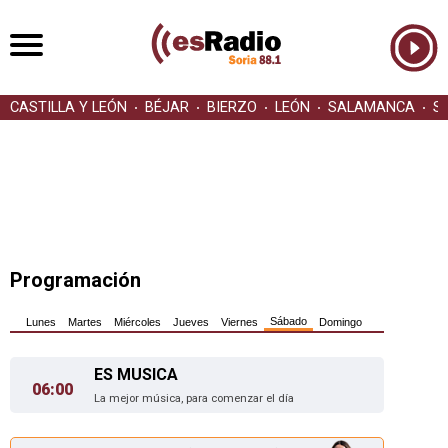
CASTILLA Y LEÓN
BÉJAR
BIERZO
LEÓN
SALAMANCA
S
Programación
Sábado
Lunes
Martes
Miércoles
Jueves
Viernes
Domingo
ES MUSICA
06:00
La mejor música, para comenzar el día