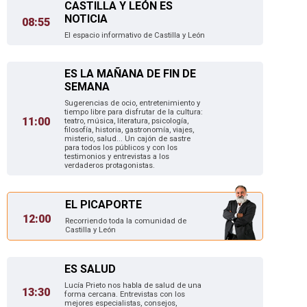
CASTILLA Y LEÓN ES
NOTICIA
08:55
El espacio informativo de Castilla y León
ES LA MAÑANA DE FIN DE
SEMANA
Sugerencias de ocio, entretenimiento y
tiempo libre para disfrutar de la cultura:
11:00
teatro, música, literatura, psicología,
filosofía, historia, gastronomía, viajes,
misterio, salud... Un cajón de sastre
para todos los públicos y con los
testimonios y entrevistas a los
verdaderos protagonistas.
EL PICAPORTE
12:00
Recorriendo toda la comunidad de
Castilla y León
ES SALUD
Lucía Prieto nos habla de salud de una
13:30
forma cercana. Entrevistas con los
mejores especialistas, consejos,