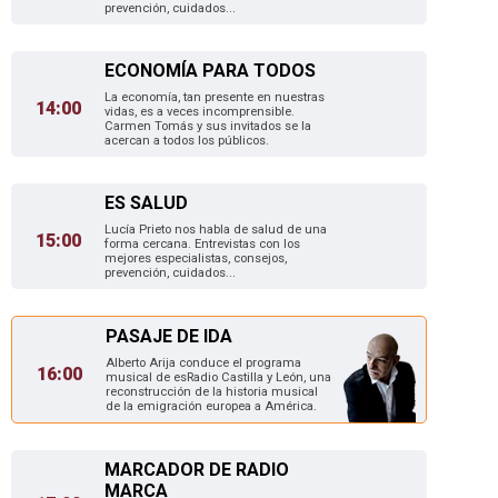
prevención, cuidados...
ECONOMÍA PARA TODOS
La economía, tan presente en nuestras
14:00
vidas, es a veces incomprensible.
Carmen Tomás y sus invitados se la
acercan a todos los públicos.
ES SALUD
Lucía Prieto nos habla de salud de una
15:00
forma cercana. Entrevistas con los
mejores especialistas, consejos,
prevención, cuidados...
PASAJE DE IDA
Alberto Arija conduce el programa
16:00
musical de esRadio Castilla y León, una
reconstrucción de la historia musical
de la emigración europea a América.
MARCADOR DE RADIO
MARCA