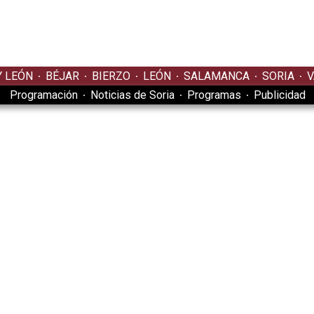
Y LEÓN
BÉJAR
BIERZO
LEÓN
SALAMANCA
SORIA
V
Programación
Noticias de Soria
Programas
Publicidad