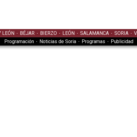
Y LEÓN
BÉJAR
BIERZO
LEÓN
SALAMANCA
SORIA
V
Programación
Noticias de Soria
Programas
Publicidad