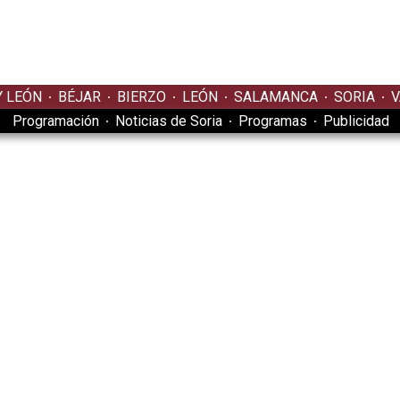
Y LEÓN
BÉJAR
BIERZO
LEÓN
SALAMANCA
SORIA
V
Programación
Noticias de Soria
Programas
Publicidad