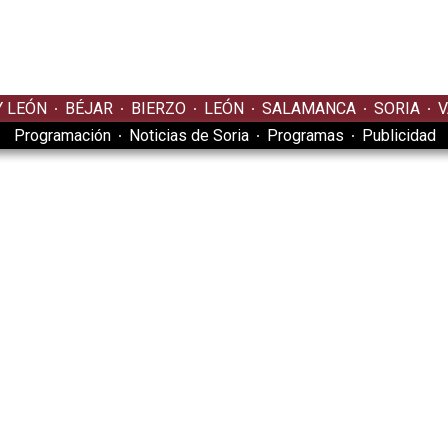
Y LEÓN
BÉJAR
BIERZO
LEÓN
SALAMANCA
SORIA
V
Programación
Noticias de Soria
Programas
Publicidad