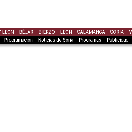
Y LEÓN
BÉJAR
BIERZO
LEÓN
SALAMANCA
SORIA
V
Programación
Noticias de Soria
Programas
Publicidad