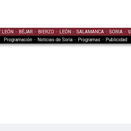
Y LEÓN
BÉJAR
BIERZO
LEÓN
SALAMANCA
SORIA
V
Programación
Noticias de Soria
Programas
Publicidad