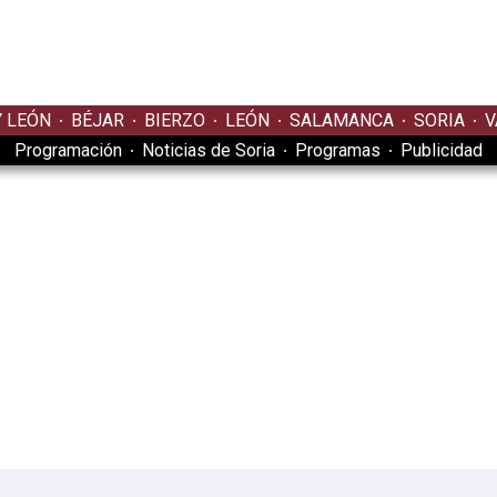
Y LEÓN
BÉJAR
BIERZO
LEÓN
SALAMANCA
SORIA
V
Programación
Noticias de Soria
Programas
Publicidad