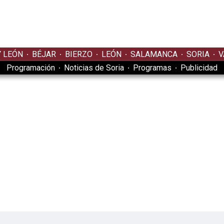
Y LEÓN
BÉJAR
BIERZO
LEÓN
SALAMANCA
SORIA
V
Programación
Noticias de Soria
Programas
Publicidad