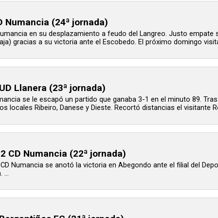
D Numancia (24ª jornada)
Numancia en su desplazamiento a feudo del Langreo. Justo empate si
ja) gracias a su victoria ante el Escobedo. El próximo domingo visi
D Llanera (23ª jornada)
mancia se le escapó un partido que ganaba 3-1 en el minuto 89. Tras 
los locales Ribeiro, Danese y Dieste. Recortó distancias el visitante
0-2 CD Numancia (22ª jornada)
 CD Numancia se anotó la victoria en Abegondo ante el filial del Dep
 ...