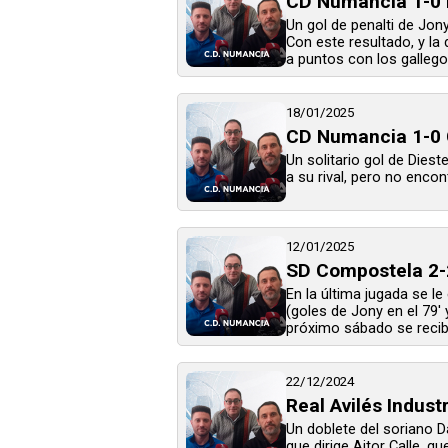
CD Numancia 1-0 B
Un gol de penalti de Jon
Con este resultado, y la
a puntos con los gallegos.
18/01/2025
CD Numancia 1-0 
Un solitario gol de Diest
a su rival, pero no enco
12/01/2025
SD Compostela 2-
En la última jugada se l
(goles de Jony en el 79' 
próximo sábado se recibe
22/12/2024
Real Avilés Indust
Un doblete del soriano D
que dirige Aitor Calle, q