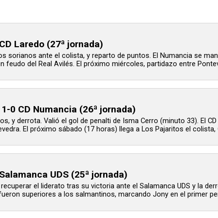
CD Laredo (27ª jornada)
os sorianos ante el colista, y reparto de puntos. El Numancia se man
n feudo del Real Avilés. El próximo miércoles, partidazo entre Ponte
 1-0 CD Numancia (26ª jornada)
os, y derrota. Valió el gol de penalti de Isma Cerro (minuto 33). El CD
vedra. El próximo sábado (17 horas) llega a Los Pajaritos el colista, C
Salamanca UDS (25ª jornada)
recuperar el liderato tras su victoria ante el Salamanca UDS y la de
fueron superiores a los salmantinos, marcando Jony en el primer perio