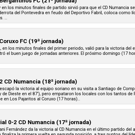
ergantiños FC (21ª jornada)
y en los minutos finales de partido sirvió para que el CD Numancia se 
 derrota del Pontevedra en feudo del Deportivo Fabril, coloca como 
 ...
Coruxo FC (19ª jornada)
e, en los minutos finales del primer periodo, valió para la victoria de
ntró el buen juego de jornadas anteriores. El próximo domingo (17 hor
2 CD Numancia (18ª jornada)
e escapó la victoria al equipo soriano en su visita a Santiago de Com
y de Dieste en el 87'), pero empataron los locales con los tantos de 
 en Los Pajaritos al Coruxo (17 horas)...
rial 0-2 CD Numancia (17ª jornada)
ani Fernández da la victoria al CD Numancia en el último partido del
ue finaliza la primera vuelta en segunda posición, a tres puntos del 