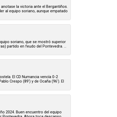
anotase la victoria ante el Bergantiños.
líder al equipo soriano, aunque empatado
l equipo soriano, que se mostró superior
as) partido en feudo del Pontevedra. ...
postela. El CD Numancia vencía 0-2
Pablo Crespo (89') y de Ocaña (96'). El
 año 2024. Buen encuentro del equipo
líder Pontevedra. Ahora toca descanso