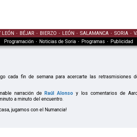
Y LEÓN
BÉJAR
BIERZO
LEÓN
SALAMANCA
SORIA
V
Programación
Noticias de Soria
Programas
Publicidad
igo cada fin de semana para acercarte las retrasmisiones d
imable narración de
Raúl Alonso
y los comentarios de Aaro
minuto a minuto del encuentro.
asa, jugamos con el Numancia!