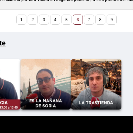
1
2
3
4
5
6
7
8
9
te