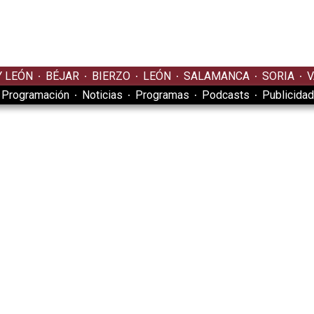
Y LEÓN
BÉJAR
BIERZO
LEÓN
SALAMANCA
SORIA
V
Programación
Noticias
Programas
Podcasts
Publicidad