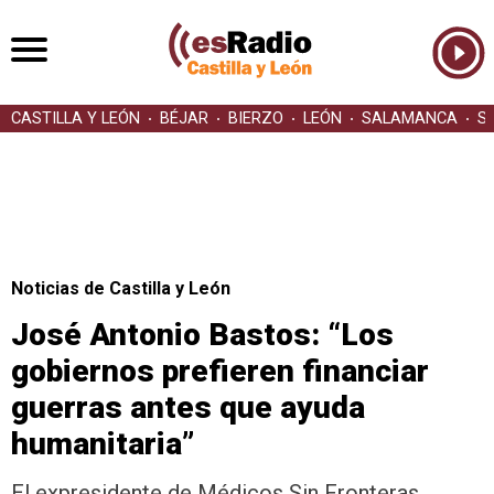
CASTILLA Y LEÓN
BÉJAR
BIERZO
LEÓN
SALAMANCA
S
Noticias de Castilla y León
José Antonio Bastos: “Los
gobiernos prefieren financiar
guerras antes que ayuda
humanitaria”
El expresidente de Médicos Sin Fronteras