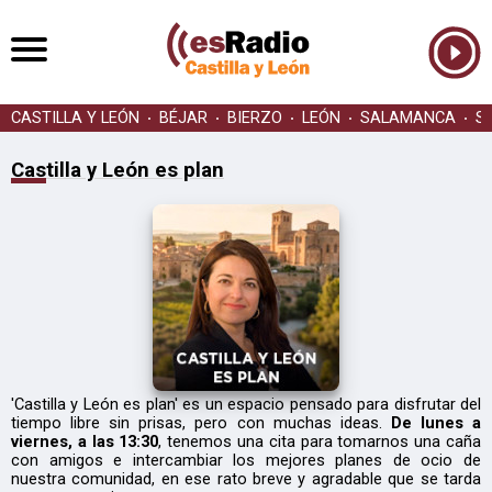
CASTILLA Y LEÓN
BÉJAR
BIERZO
LEÓN
SALAMANCA
S
Castilla y León es plan
'Castilla y León es plan' es un espacio pensado para disfrutar del
tiempo libre sin prisas, pero con muchas ideas.
De lunes a
viernes, a las 13:30
, tenemos una cita para tomarnos una caña
con amigos e intercambiar los mejores planes de ocio de
nuestra comunidad, en ese rato breve y agradable que se tarda