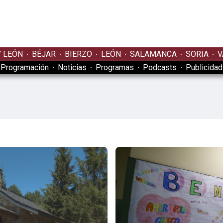
Y LEÓN
BÉJAR
BIERZO
LEÓN
SALAMANCA
SORIA
V
Programación
Noticias
Programas
Podcasts
Publicidad