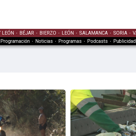
Y LEÓN
BÉJAR
BIERZO
LEÓN
SALAMANCA
SORIA
V
Programación
Noticias
Programas
Podcasts
Publicidad