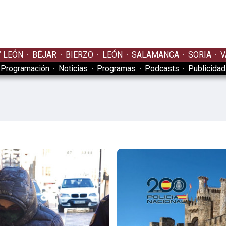
Y LEÓN
BÉJAR
BIERZO
LEÓN
SALAMANCA
SORIA
V
Programación
Noticias
Programas
Podcasts
Publicidad