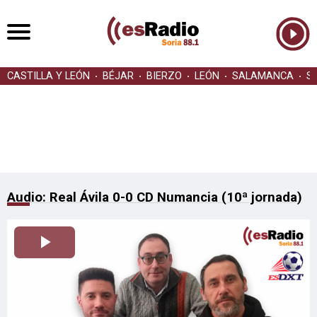
CASTILLA Y LEÓN
BÉJAR
BIERZO
LEÓN
SALAMANCA
S
Audio: Real Ávila 0-0 CD Numancia (10ª jornada)
Reproducir