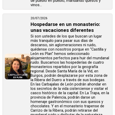
de pueblo en pueblo, maridando quesos y
vinos...
20/07/2026
Hospedarse en un monasterio:
unas vacaciones diferentes
Si son ustedes de los que buscan un lugar
más tranquilo para pasar sus días de
descanso, sin aglomeraciones ni ruido,
quédense con nosotros porque en "Castilla y
León es Plan" hemos seleccionado
alojamientos perfectos para huir del mundanal
ruido. Buscamos las hospederías de cuatro
monasterios repartidos por la geografía
regional. Desde Santa María de la Vid, en
Burgos, podrán desplazarse por esta zona de
la Ribera del Duero a través de sus bodegas.
En las Carbajalas de León podrán ahondar en
los secretos de la vida cisterciense y visitar el
casco histórico de la capital. En La Trapa, en la
provincia de Palencia, podrán darse un
homenaje gastronómico con sus quesos y
chocolates. Y en el monasterio trapense de
Carrizo de la Ribera, podrán retirarse del
mundanal ruido y disfrutar de la naturaleza ...