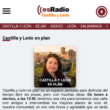
CASTILLA Y LEÓN
BÉJAR
BIERZO
LEÓN
SALAMANCA
S
Castilla y León es plan
'Castilla y León es plan' es un espacio pensado para disfrutar del
tiempo libre sin prisas, pero con muchas ideas.
De lunes a
viernes, a las 13:30
, tenemos una cita para tomarnos una caña
con amigos e intercambiar los mejores planes de ocio de
nuestra comunidad, en ese rato breve y agradable que se tarda