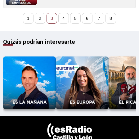
1
2
3
4
5
6
7
8
Quizás podrían interesarte