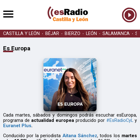
CASTILLA Y LEÓN
BÉJAR
BIERZO
LEÓN
SALAMANCA
S
Es Europa
Cada martes, sábados y domingos podrás escuchar esEuropa,
programa de
actualidad europea
producido por
#EsRadioCyL
y
Euranet Plus
.
Conducido por la periodista
Aitana Sánchez
, todos los
martes