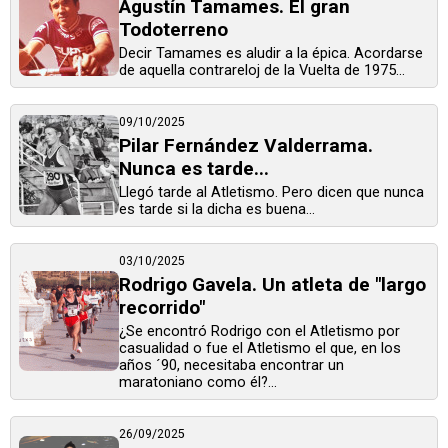
Agustín Tamames. El gran
Todoterreno
Decir Tamames es aludir a la épica. Acordarse
de aquella contrareloj de la Vuelta de 1975...
09/10/2025
Pilar Fernández Valderrama.
Nunca es tarde...
Llegó tarde al Atletismo. Pero dicen que nunca
es tarde si la dicha es buena...
03/10/2025
Rodrigo Gavela. Un atleta de "largo
recorrido"
¿Se encontró Rodrigo con el Atletismo por
casualidad o fue el Atletismo el que, en los
años ´90, necesitaba encontrar un
maratoniano como él?...
26/09/2025