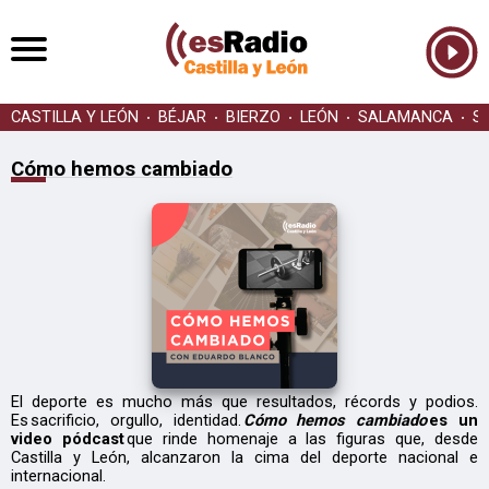
CASTILLA Y LEÓN
BÉJAR
BIERZO
LEÓN
SALAMANCA
S
Cómo hemos cambiado
El deporte es mucho más que resultados, récords y podios.
Es sacrificio, orgullo, identidad.
Cómo hemos cambiado
es un
video pódcast
que rinde homenaje a las figuras que, desde
Castilla y León, alcanzaron la cima del deporte nacional e
internacional.