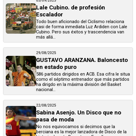
05/09/2025
Lale Cubino. de profesión
Escalador
Todo buen aficionado del Ciclismo relaciona
casi de forma inmediata Luz Ardiden con Lale
Cubino. Pero sus éxitos y trascendencia van
más allá...
29/08/2025
GUSTAVO ARANZANA. Baloncesto
en estado puro
586 partidos dirigidos en ACB. Esa cifra le situa
como el séptimo entrenador que más partidos
ha dirigdo en la máxima división del Basket
nacional...
22/08/2025
Sabina Asenjo. Un Disco que no
pasa de moda
No nos equivocamos si decimos que la
berciana es la mejor lanzadora de Disco de la